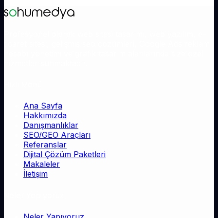
s
o
humedya
Profesyonel olarak web sitesi tasarımı, web yazılım, e-
ticaret sitesi, gelişmiş seo çözümleri, Google Ads reklam
hesabı yönetimi ve grafik tasarım alanlarında size özel
hizmetler sunmaktadır.
Hızlı Menü
Ana Sayfa
Hakkımızda
Danışmanlıklar
SEO/GEO Araçları
Referanslar
Dijital Çözüm Paketleri
Makaleler
İletişim
Neler Yapıyoruz
Neler Yapıyoruz