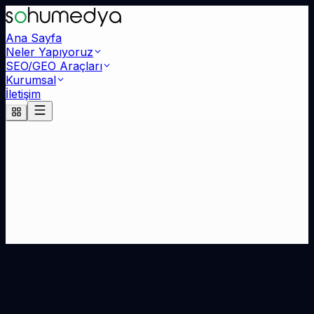
s
o
humedya
Ana Sayfa
Neler Yapıyoruz
SEO/GEO Araçları
Kurumsal
İletişim
/
Referanslar
150+
30+