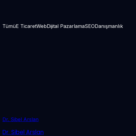
20+
5+
Tümü
E Ticaret
Web
Dijital Pazarlama
SEO
Danışmanlık
iletişime geçin