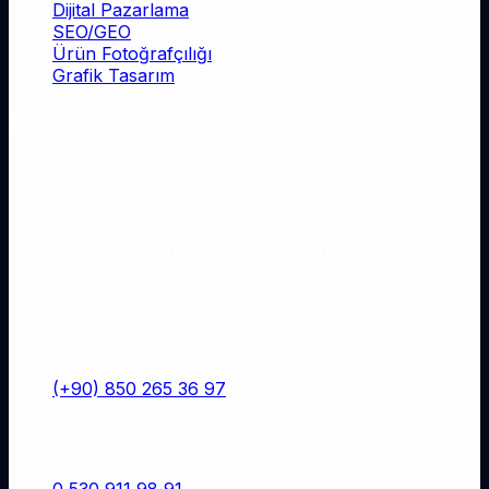
Dijital Pazarlama
SEO/GEO
Ürün Fotoğrafçılığı
Grafik Tasarım
İletişim
Adres
Kızılırmak Mahallesi Ufuk Üniversitesi Caddesi 4/72
Çankaya / Ankara
Telefon
(+90) 850 265 36 97
Mobil