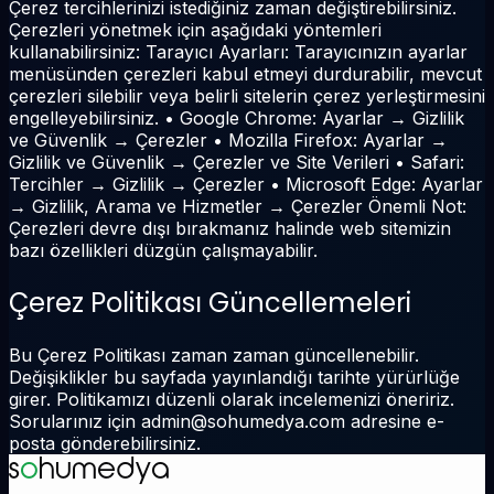
Çerez tercihlerinizi istediğiniz zaman değiştirebilirsiniz.
Çerezleri yönetmek için aşağıdaki yöntemleri
kullanabilirsiniz: Tarayıcı Ayarları: Tarayıcınızın ayarlar
menüsünden çerezleri kabul etmeyi durdurabilir, mevcut
çerezleri silebilir veya belirli sitelerin çerez yerleştirmesini
engelleyebilirsiniz. • Google Chrome: Ayarlar → Gizlilik
ve Güvenlik → Çerezler • Mozilla Firefox: Ayarlar →
Gizlilik ve Güvenlik → Çerezler ve Site Verileri • Safari:
Tercihler → Gizlilik → Çerezler • Microsoft Edge: Ayarlar
→ Gizlilik, Arama ve Hizmetler → Çerezler Önemli Not:
Çerezleri devre dışı bırakmanız halinde web sitemizin
bazı özellikleri düzgün çalışmayabilir.
Çerez Politikası Güncellemeleri
Bu Çerez Politikası zaman zaman güncellenebilir.
Değişiklikler bu sayfada yayınlandığı tarihte yürürlüğe
girer. Politikamızı düzenli olarak incelemenizi öneririz.
Sorularınız için admin@sohumedya.com adresine e-
posta gönderebilirsiniz.
s
o
humedya