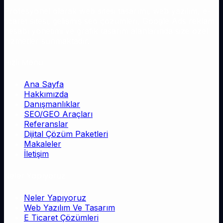
Profesyonel olarak web sitesi tasarımı, web yazılım, e-
ticaret sitesi, gelişmiş seo çözümleri, Google Ads reklam
hesabı yönetimi ve grafik tasarım alanlarında size özel
hizmetler sunmaktadır.
Hızlı Menü
Ana Sayfa
Hakkımızda
Danışmanlıklar
SEO/GEO Araçları
Referanslar
Dijital Çözüm Paketleri
Makaleler
İletişim
Neler Yapıyoruz
Neler Yapıyoruz
Web Yazılım Ve Tasarım
E Ticaret Çözümleri