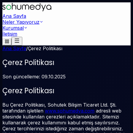
s
o
humedya
Ana Sayfa
Neler Yapıyoruz
Kurumsal
İletişim
Ana Sayfa
/
Çerez Politikası
Çerez Politikası
Son güncelleme: 09.10.2025
Çerez Politikası
Bu Çerez Politikası, Sohutek Bilişim Ticaret Ltd. Şti.
tarafından işletilen
www.sohumedya.com
adresli web
sitesinde kullanılan çerezleri açıklamaktadır. Sitemizi
kullanarak çerez kullanımını kabul etmiş sayılırsınız.
Çerez tercihlerinizi istediğiniz zaman değiştirebilirsiniz.